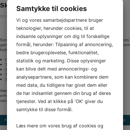
Skift af adgangsarmbånd
Samtykke til cookies
Onsdag, den 4. februar 2026
Vi og vores samarbejdspartnere bruger
teknologier, herunder cookies, til at
indsamle oplysninger om dig til forskellige
Som nævnt i seneste nyhedsbrev er vi i gang med at udskifte alle vores
formål, herunder: Tilpasning af annoncering,
gamle adgangsarmbånd (de sorte og blå) til nye grønne og røde. Så kom
forbi Olivers Garage på én af nedenstående tidspunkter:
bedre brugeroplevelse, funktionalitet,
Onsdag den 4. februar fra kl. 17.30 – 19.30
statistik og marketing. Disse oplysninger
Torsdag den 5. februar fra kl. 17.30 – 19.30
kan blive delt med annoncerings- og
Søndag den 15. februar fra kl. 10.30 – 12.30
Torsdag den 19. februar fra kl. 17.30 – 19.30
analysepartnere, som kan kombinere dem
Søndag den 22. februar fra kl. 10.30 – 12.30
med data, du tidligere har givet dem eller
Vær opmærksom på at efter sidste ombytningsdag vil de gamle
de har indsamlet gennem din brug af deres
armbånd ikke længere kunne bruges til at komme ind i Havbadet, så
sørg for at komme forbi og få byttet dit armbånd.
tjenester. Ved at klikke på 'OK' giver du
samtykke til disse formål.
Indlægsnavigation
Forrige nyhed
Næste nyhed
Læs mere om vores brug af cookies og