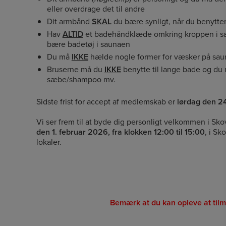
eller overdrage det til andre
Dit armbånd
SKAL
du bære synligt, når du benytte
Hav
ALTID
et badehåndklæde omkring kroppen i 
bære badetøj i saunaen
Du må
IKKE
hælde nogle former for væsker på sa
Bruserne må du
IKKE
benytte til lange bade og du
sæbe/shampoo mv.
Sidste frist for accept af medlemskab er
lørdag den 2
Vi ser frem til at byde dig personligt velkommen i S
den 1. februar 2026, fra klokken 12:00 til 15:00
, i S
lokaler.
Bemærk at du kan opleve at tilme