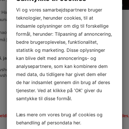
Vi og vores samarbejdspartnere bruger
r Havbadet
teknologier, herunder cookies, til at
saunaen – du må
IKKE
indsamle oplysninger om dig til forskellige
unaovnen
formål, herunder: Tilpasning af annoncering,
 må
IKKE
bruge
bedre brugeroplevelse, funktionalitet,
statistik og marketing. Disse oplysninger
4. januar 2026
.
kan blive delt med annoncerings- og
analysepartnere, som kan kombinere dem
kovshoved Havbad,
søndag
med data, du tidligere har givet dem eller
kovshoved Vandskiklub’s
de har indsamlet gennem din brug af deres
tjenester. Ved at klikke på 'OK' giver du
samtykke til disse formål.
Læs mere om vores brug af cookies og
ldings- og betalingmodulet ikke vises eller ikke kan anvendes,
behandling af persondata
her
.