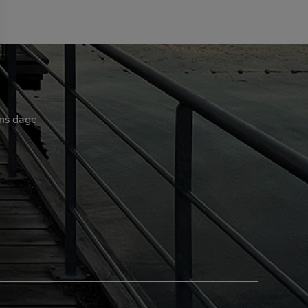
ens dage