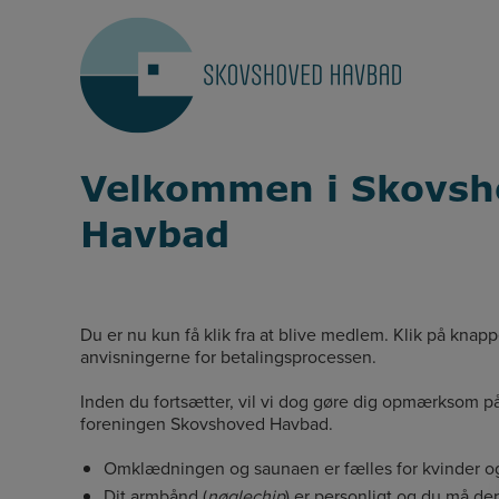
Hop
til
indholdet
Velkommen i Skovsh
Havbad
Du er nu kun få klik fra at blive medlem. Klik på knap
anvisningerne for betalingsprocessen.
Inden du fortsætter, vil vi dog gøre dig opmærksom 
foreningen Skovshoved Havbad.
Omklædningen og saunaen er fælles for kvinder 
Dit armbånd (
nøglechip
) er personligt og du må de