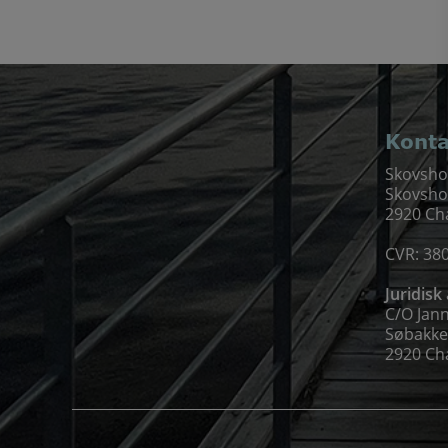
Konta
Skovsho
Skovsho
2920 Ch
CVR: 38
Juridisk
C/O Janni
Søbakke
2920 Ch