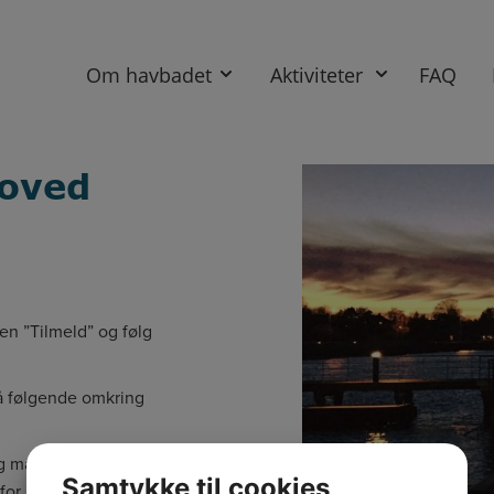
Om havbadet
Aktiviteter
FAQ
oved
pen ”Tilmeld” og følg
på følgende omkring
og mænd
Samtykke til cookies
rfor
ALDRIG
låne det ud