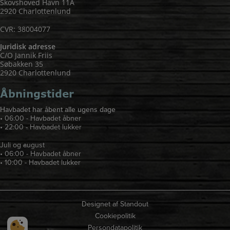
Skovshoved Havn 11A
2920 Charlottenlund
CVR: 38004077
Juridisk adresse
C/O Jannik Friis
Søbakken 35
2920 Charlottenlund
Åbningstider
Havbadet har åbent alle ugens dage
• 06:00 - Havbadet åbner
• 22:00 - Havbadet lukker
Juli og august
• 06:00 - Havbadet åbner
• 10:00 - Havbadet lukker
Designet af
Standout
Cookiepolitik
Persondatapolitik