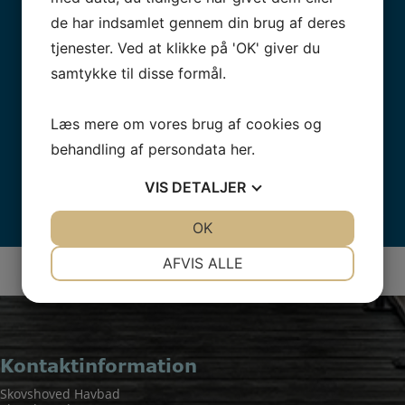
de har indsamlet gennem din brug af deres
tjenester. Ved at klikke på 'OK' giver du
samtykke til disse formål.
Læs mere om vores brug af cookies og
behandling af persondata
her
.
VIS
DETALJER
JA
NEJ
OK
JA
NEJ
NØDVENDIGE
PRÆFERENCER
AFVIS ALLE
JA
NEJ
JA
NEJ
MARKETING
STATISTIK
Kontaktinformation
Skovshoved Havbad