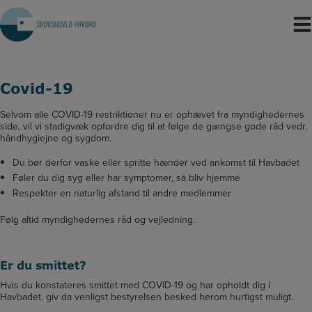
Hop
til
indholdet
Covid-19
Selvom alle COVID-19 restriktioner nu er ophævet fra myndighedernes
side, vil vi stadigvæk opfordre dig til at følge de gængse gode råd vedr.
håndhygiejne og sygdom.
Du bør derfor vaske eller spritte hænder ved ankomst til Havbadet
Føler du dig syg eller har symptomer, så bliv hjemme
Respekter en naturlig afstand til andre medlemmer
Følg altid myndighedernes råd og vejledning.
Er du smittet?
Hvis du konstateres smittet med COVID-19 og har opholdt dig i
Havbadet, giv da venligst bestyrelsen besked herom hurtigst muligt.