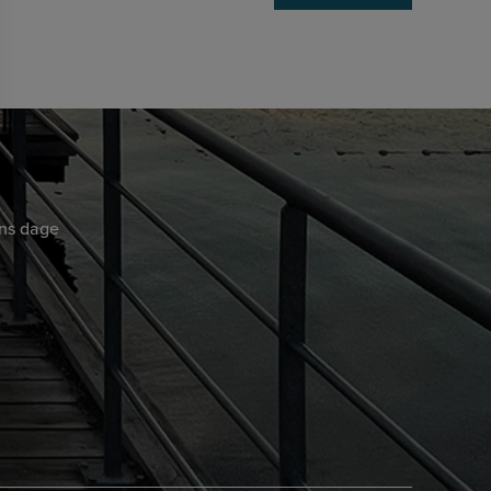
ens dage