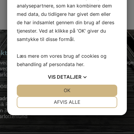
ation
analysepartnere, som kan kombinere dem
med data, du tidligere har givet dem eller
de har indsamlet gennem din brug af deres
tjenester. Ved at klikke på 'OK' giver du
samtykke til disse formål.
ktinformation
Åbningstider
Læs mere om vores brug af cookies og
Havbadet har åbent alle ug
ved Havbad
behandling af persondata
her
.
• 06:00 - Havbadet åbner
ved Havn 11A
• 22:00 - Havbadet lukker
arlottenlund
VIS
DETALJER
Juli og august
004077
JA
NEJ
OK
JA
NEJ
• 06:00 - Havbadet åbner
• 10:00 - Havbadet lukker
 adresse
NØDVENDIGE
PRÆFERENCER
AFVIS ALLE
k Friis
n 35
JA
NEJ
JA
NEJ
arlottenlund
MARKETING
STATISTIK