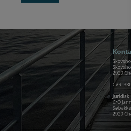
Indlægsnavig
Konta
Skovsho
Skovsho
2920 Ch
CVR: 38
Juridisk
C/O Janni
Søbakke
2920 Ch