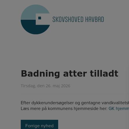
Hop
til
indholdet
Badning atter tilladt
Tirsdag, den 26. maj 2026
Efter dykkerundersøgelser og gentagne vandkvalitetstje
Læs mere på kommunens hjemmeside her:
GK hjemm
Forrige nyhed