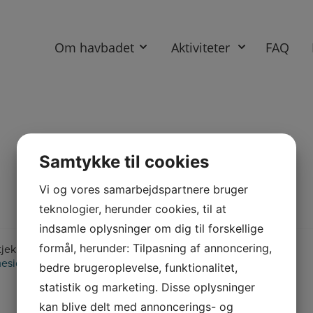
Om havbadet
Aktiviteter
FAQ
Samtykke til cookies
Vi og vores samarbejdspartnere bruger
teknologier, herunder cookies, til at
indsamle oplysninger om dig til forskellige
k er det atter tilladt at bade fra Havbadet.
formål, herunder: Tilpasning af annoncering,
eside
bedre brugeroplevelse, funktionalitet,
statistik og marketing. Disse oplysninger
kan blive delt med annoncerings- og